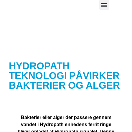
Case studier
HYDROPATH
TEKNOLOGI PÅVIRKER
BAKTERIER OG ALGER
Bakterier eller alger der passere gennem
vandet i Hydropath enhedens ferrit ringe
bliver opladet af Hydropath signalet. Denne