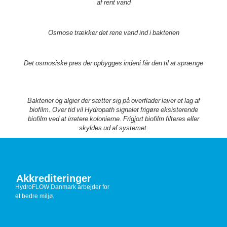
af rent vand
Osmose trækker det rene vand ind i bakterien
Det osmosiske pres der opbygges indeni får den til at sprænge
Bakterier og algier der sætter sig på overflader laver et lag af
biofilm. Over tid vil Hydropath signalet frigøre eksisterende
biofilm ved at irretere kolonierne. Frigjort biofilm filteres eller
skyldes ud af systemet.
Akkrediteringer
HydroFLOW Danmark arbejder for
et bedre miljø.