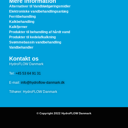
Mere information
Alternativer til Vandblødgøringsmidler
Elektroniske vandbehandlingsanlæg
Ferritbehandling
Kalkbehandling
Kalkfjerner
Produkter til behandling af hårdt vand
Produkter til kedelafkalkning
Svømmebassin vandbehandling
Vandbehandler
Kontakt os
HydroFLOW Danmark
Tel:
+45 53 64 91 31
E-mail:
info@hydroflow-danmark.dk
Tilhører: HydroFLOW Danmark
© Copyright 2022 HydroFLOW Danmark