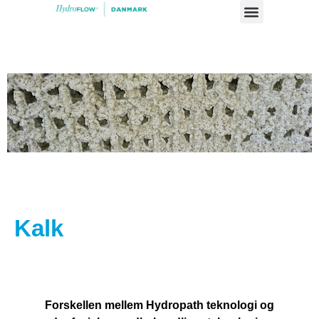
Case studier
Kalk
Forskellen mellem Hydropath teknologi og