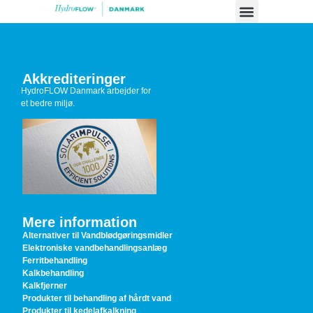
Case studier
Akkrediteringer
HydroFLOW Danmark arbejder for
et bedre miljø.
Mere information
Alternativer til Vandblødgøringsmidler
Elektroniske vandbehandlingsanlæg
Ferritbehandling
Kalkbehandling
Kalkfjerner
Produkter til behandling af hårdt vand
Produkter til kedelafkalkning